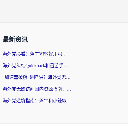
最新资讯
海外党必看：斧牛VPN好用吗？和夏时国际VPN对比哪个回国效果更好？附实用选择攻略
海外党纠结Quickback和迅游手游哪个好？一篇帮你选对回国加速器的实用指南
“加速器破解”是陷阱？海外党无缝访问国内资源的正确打开方式
海外党无缝访问国内资源指南：试用1小时加速器国外，避开90%的坑
海外党避坑指南：斧牛和小辣椒哪个好？3招选对回国加速器