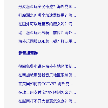
丹麦怎么玩全民奇迹？海外党国服游戏加速终极指南（附美刀塔2EVE加速秘籍）
打魔渊之刃哪个加速器好用？海外党亲测有效的国服游戏加速指南
在国外可以玩复苏的魔女吗？海外玩家国服游戏畅玩指南（附冒险岛2猫和老鼠加速技巧）
瑞士怎么玩元气骑士前传？海外党国服游戏加速终极指南（附英国金铲铲热血传奇实测）
海外玩国服LOL总卡顿？打lol用什么加速器好免费的？这篇指南帮你避坑
影音加速器
得间免费小说在海外有地区限制怎么破解？3招解决海外看国内内容难题
在新加坡用酷我音乐地区限制怎么办？3个实用方案帮你秒解（附避坑指南）
在美国如何看CCTV5？海外党亲测有效的回国加速方案，附酷我音乐爱奇艺解锁技巧
在瑞士用支付宝地区限制怎么办？3步解决海外看剧、支付双难题
在越南打不开大智慧怎么办？海外华人必备的回国加速指南