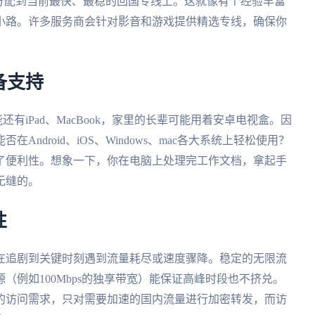
分配到当前最快、最稳的回国专线上。这就像有个经验丰富
小路。许多服务商会针对影音和游戏提供精选专线，确保你
备支持
还有iPad、MacBook，家里的长辈可能用着安卓电视盒。因
ndroid、iOS、Windows、mac各大系统上轻松使用？
了便利性。想象一下，你在电脑上处理完工作文档，拿起手
无缝的。
性
在追剧到关键时刻遇到流量耗尽或速度骤降。稳定的无限流
（例如100Mbps的独享带宽）能保证高峰时段也不挤兑。
的访问需求，只对需要加速的国内流量进行加密转发，而访