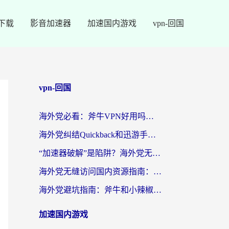
下载
影音加速器
加速国内游戏
vpn-回国
vpn-回国
海外党必看：斧牛VPN好用吗？和夏时国际VPN对比哪个回国效果更好？附实用选择攻略
海外党纠结Quickback和迅游手游哪个好？一篇帮你选对回国加速器的实用指南
“加速器破解”是陷阱？海外党无缝访问国内资源的正确打开方式
海外党无缝访问国内资源指南：试用1小时加速器国外，避开90%的坑
海外党避坑指南：斧牛和小辣椒哪个好？3招选对回国加速器
加速国内游戏