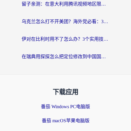
留子亲测：在意大利用腾讯视频地区限制怎么办？3步解决+避坑指南
乌克兰怎么打不开美团？海外党必看：3步解决国内APP访问+追剧听歌全攻略
伊对在比利时用不了怎么办？3个实用技巧解决海外看国内内容难题
在瑞典用探探怎么把定位修改到中国国内？海外党必备的回国加速全攻略
下载应用
番茄 Windows PC电脑版
番茄 macOS苹果电脑版