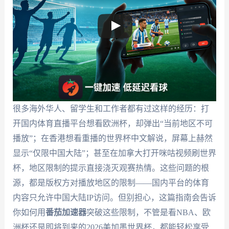
很多海外华人、留学生和工作者都有过这样的经历：打
开国内体育直播平台想看欧洲杯，却弹出“当前地区不可
播放”；在香港想看重播的世界杯中文解说，屏幕上赫然
显示“仅限中国大陆”；甚至在加拿大打开咪咕视频刷世界
杯，地区限制的提示直接浇灭观赛热情。这些问题的根
源，都是版权方对播放地区的限制——国内平台的体育
内容只允许中国大陆IP访问。但别担心，这篇指南会告诉
你如何用
番茄加速器
突破这些限制，不管是看NBA、欧
洲杯还是即将到来的2026美加墨世界杯，都能轻松享受