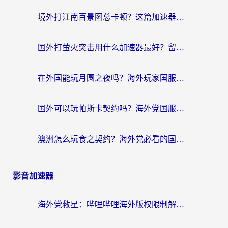
境外打江南百景图总卡顿？这篇加速器指南帮你找回苏州府的烟火气
国外打萤火突击用什么加速器最好？留学生亲测的国服游戏加速指南
在外国能玩月圆之夜吗？海外玩家国服游戏加速全攻略（附万国觉醒失落城堡实测）
国外可以玩帕斯卡契约吗？海外党国服游戏畅玩终极指南（附暗黑3江南百景图优化技巧）
澳洲怎么玩食之契约？海外党必看的国服游戏加速全攻略（附COD OL塔瑞斯世界实测）
影音加速器
海外党救星：哔哩哔哩海外版权限制解除方法+2个实用技巧（附亲测加速器推荐）