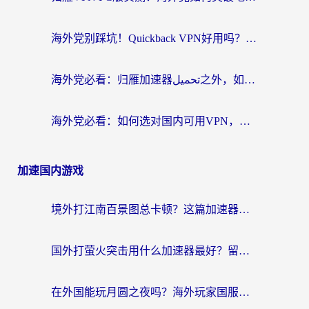
海外党别踩坑！Quickback VPN好用吗？和穿梭VPN对比哪个回国效果更好？附巴西游戏加速指南
海外党必看：归雁加速器تحميل之外，如何选对回国加速器实现无缝刷剧玩游戏？
海外党必看：如何选对国内可用VPN，无缝刷剧打游戏不卡顿？
加速国内游戏
境外打江南百景图总卡顿？这篇加速器指南帮你找回苏州府的烟火气
国外打萤火突击用什么加速器最好？留学生亲测的国服游戏加速指南
在外国能玩月圆之夜吗？海外玩家国服游戏加速全攻略（附万国觉醒失落城堡实测）