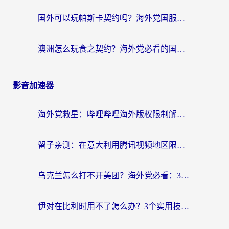
国外可以玩帕斯卡契约吗？海外党国服游戏畅玩终极指南（附暗黑3江南百景图优化技巧）
澳洲怎么玩食之契约？海外党必看的国服游戏加速全攻略（附COD OL塔瑞斯世界实测）
影音加速器
海外党救星：哔哩哔哩海外版权限制解除方法+2个实用技巧（附亲测加速器推荐）
留子亲测：在意大利用腾讯视频地区限制怎么办？3步解决+避坑指南
乌克兰怎么打不开美团？海外党必看：3步解决国内APP访问+追剧听歌全攻略
伊对在比利时用不了怎么办？3个实用技巧解决海外看国内内容难题